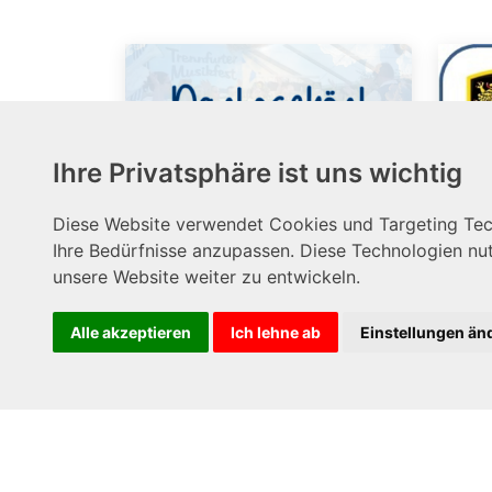
Ihre Privatsphäre ist uns wichtig
Diese Website verwendet Cookies und Targeting Tech
Dankeschön! -
Ihre Bedürfnisse anzupassen. Diese Technologien n
Trennfurter
unsere Website weiter zu entwickeln.
J
Musikfest 2026
D
Alle akzeptieren
Ich lehne ab
Einstellungen än
Der Musikverein Trennfurt
Ab
1952 e.V. bedankt sich auf
in
diesem Wege bei allen
Mu
Mitwirkenden,
...
NB