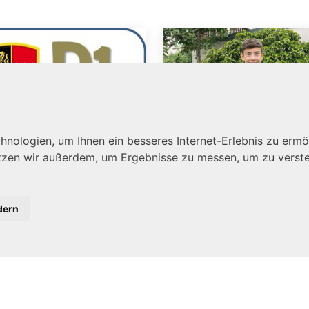
nologien, um Ihnen ein besseres Internet-Erlebnis zu ermö
utzen wir außerdem, um Ergebnisse zu messen, um zu ver
Nico Brosig
etzt anmelden:
meistert
-Kurse 2026
dern
goldenes
Musikerleistun
 sofort können sich
D3
teressierte Musikerinnen und
siker für die Kurse zum
Schon mit acht Jahren hat N
MB...
Brosig angefangen, beim